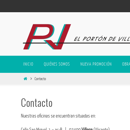
INICIO
QUIÉNES SOMOS
NUEVA PROMOCIÓN
OBR
Contacto
Contacto
Nuestras oficinas se encuentran situadas en:
Calle San Miguel, 1 – ac-B | 03400
Villena
(Alicante)